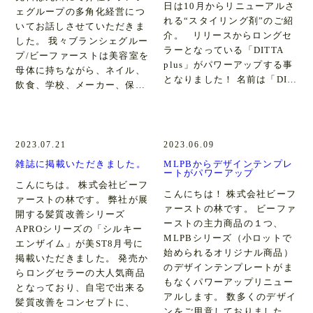
日は10月からリニューアルさ
ェグループの多角化経営につ
れる“スタイリング剤”のご紹
いてお話しさせていただきま
介。 リリースからロングセ
した。 我々ブランシェグルー
ラーとなっている「DITTA
プ/ビーファーストは美容室を
plus」がパワーアップする事
母体に持ちながら、ネイル、
となりました！ 名前は「DI…
飲食、学校、メーカー、保…
2023.07.21
2023.06.09
雑誌に掲載いただきました。
MLPBからデザインテンプレ
ートがパワーアップ
こんにちは。 株式会社ビーフ
こんにちは！ 株式会社ビーフ
ァーストの林です。 弊社が展
ァーストの林です。 ビーファ
開する髪質改善シリーズ
ーストの主力商品の１つ、
APROシリーズの「シルキー
MLPBシリーズ（小ロットで
エンザイム」が美ST8月号に
始められるオリジナル商品）
掲載いただきました。 発売か
のデザインテンプレートがま
らロングセラーの大人気商品
もなくパワーアップリニュー
となっており、自宅で出来る
アルします。 数多くのデザイ
髪質改善をコンセプトに、
ンをご用意しておりました