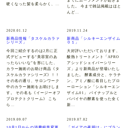
までにムーブメントが起きま
硬くなった髪を柔らかく、…
した。 今まで雑誌掲載はほと
んど…
2020.01.12
2019.11.24
新商品情報「タスケルカラァ
新商品「シルキーエンザイム
シリーズ」
０１」
今回ご紹介するのは2月に正
大好評いただいております、
式デビューする“美容室のあ
酸熱トリートメント「APRO
ったらいいな”を形にした、
アシッドシェイパーシリー
カラー施術のお助け商品《タ
ズ」より新商品が登場いたし
スケルカラァシリーズ》！！
ました。 酵素成分と、ケラチ
その名の通り、サロンワーク
ン、アミノ酸に着目したブロ
中のカラー施術をお助けしま
ーローション「シルキーエン
す。 その名も《イージーオフ
ザイム01」 パイナップルと
プロテクトクリーム》 こち
パパイヤの酵素を使った全く
ら…
新…
2019.09.07
2019.07.02
10月1日からの消費税率変更
「ガイアの夜明け」にブラン