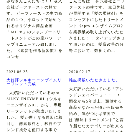
みなさんこんにちは！！ 株式
こんにちは！ 株式会社ビーフ
会社ビーファーストの林で
ァーストの林です。 先日弊社
す。 ビーファーストの主力商
が展開する「髪の柔軟剤」を
品の１つ、小ロットで始めら
コンセプトにしたトリートメ
れるオリジナル商品企画
ント《apro エンザイムプロ》
「MLPB」のシャンプートリ
を業界紙め取り上げていただ
ートメントがこの度パワーア
きました！！ タイアップさせ
ップリニューアル致しまし
て頂いたのは、髪質改善の分
た。 《素髪を作る新習慣》を
野において、数多くの…
コンセ…
2021.06.25
2020.02.17
大好評シルキーエンザイムリ
雑誌掲載いただきました。
ーフレット完成
大好評いただいている「アシ
大好評いただいているapro
ッドシェイパー 」！！！！
SILKY ENZYME 01（シルキ
開発から5年以上、類似する
ーエンザイム01）から、専用
商品がなかった頃から販売を
リーフレットが完成いたしま
始め、気がつけば業界で
した。 髪が硬くなる原因に着
は“酸熱トリートメント”と言
目し、酵素原料と、独自のブ
う新たなカテゴリーが出来る
レンド成分を使用する事で、