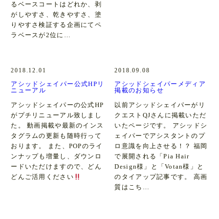
るベースコートはどれか、剥
がしやすさ、乾きやすさ、塗
りやすさ検証する企画にてペ
ラベースが2位に…
2018.12.01
2018.09.08
アシッドシェイパー公式HPリ
アシッドシェイパーメディア
ニューアル
掲載のお知らせ
アシッドシェイパーの公式HP
以前アシッドシェイパーがリ
がプチリニューアル致しまし
クエストQJさんに掲載いただ
た。 動画掲載や最新のインス
いたページです。 アシッドシ
タグラムの更新も随時行って
ェイパーでアシスタントのプ
おります。 また、POPのライ
ロ意識を向上させる！？ 福岡
ンナップも増量し、ダウンロ
で展開される「Pia Hair
ードいただけますので、どん
Design様」と「Votan様」と
どんご活用ください
のタイアップ記事です。 高画
質はこち…