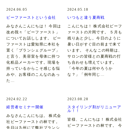
2024.06.05
2024.05.18
ビーファーストという会社
いつもと違う夏商戦
みなさんこんにちは！ 今回は
こんにちは！ 株式会社ビーフ
改め我々「ビーファースト」
ァーストの片岡です。 ５月も
についてお話しします。 ビー
残りあと少し。今日のように
ファーストは愛知県に本社を
暑い日がすぐ目の前まで来て
置く「ブランシェグループ」
います。 そんなこの時期は、
と言う、美容室を母体に持つ
サロンの皆様との夏商戦の打
化粧品メーカーです。現場を
ち合わせも増えています。
持っているからこそ感じる悩
「今年の夏は何やろうか
みや、お客様のこんなのあっ
な？」「例年同じ…
た…
2024.02.22
2023.08.28
経営者セミナー開催
スタイリング剤がリニューア
ル！！
みなさんこんにちは。 株式会
皆様、こんにちは！ 株式会社
社ビーファーストの林です。
ビーファーストの林です。 今
先日は九州にて弊社ブランシ