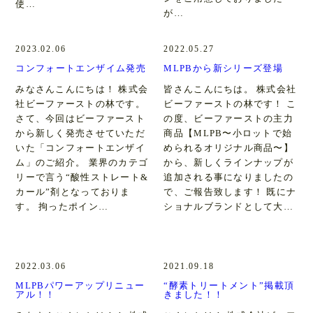
使…
が…
2023.02.06
2022.05.27
コンフォートエンザイム発売
MLPBから新シリーズ登場
みなさんこんにちは！ 株式会
皆さんこんにちは。 株式会社
社ビーファーストの林です。
ビーファーストの林です！ こ
さて、今回はビーファースト
の度、ビーファーストの主力
から新しく発売させていただ
商品【MLPB〜小ロットで始
いた「コンフォートエンザイ
められるオリジナル商品〜】
ム」のご紹介。 業界のカテゴ
から、新しくラインナップが
リーで言う“酸性ストレート&
追加される事になりましたの
カール”剤となっておりま
で、ご報告致します！ 既にナ
す。 拘ったポイン…
ショナルブランドとして大…
2022.03.06
2021.09.18
MLPBパワーアップリニュー
“酵素トリートメント”掲載頂
アル！！
きました！！