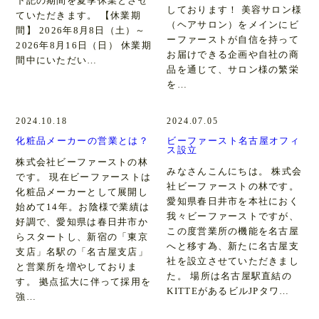
下記の期間を夏季休業とさせ
しております！ 美容サロン様
ていただきます。 【休業期
（ヘアサロン）をメインにビ
間】 2026年8月8日（土）～
ーファーストが自信を持って
2026年8月16日（日） 休業期
お届けできる企画や自社の商
間中にいただい…
品を通じて、サロン様の繁栄
を…
2024.10.18
2024.07.05
化粧品メーカーの営業とは？
ビーファースト名古屋オフィ
ス設立
株式会社ビーファーストの林
みなさんこんにちは。 株式会
です。 現在ビーファーストは
社ビーファーストの林です。
化粧品メーカーとして展開し
愛知県春日井市を本社におく
始めて14年。お陰様で業績は
我々ビーファーストですが、
好調で、愛知県は春日井市か
この度営業所の機能を名古屋
らスタートし、新宿の「東京
へと移す為、新たに名古屋支
支店」名駅の「名古屋支店」
社を設立させていただきまし
と営業所を増やしておりま
た。 場所は名古屋駅直結の
す。 拠点拡大に伴って採用を
KITTEがあるビルJPタワ…
強…