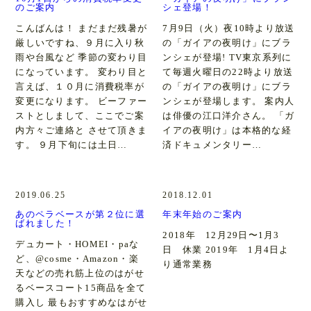
のご案内
シェ登場！
こんばんは！ まだまだ残暑が
7月9日（火）夜10時より放送
厳しいですね、９月に入り秋
の「ガイアの夜明け」にブラ
雨や台風など 季節の変わり目
ンシェが登場! TV東京系列に
になっています。 変わり目と
て毎週火曜日の22時より放送
言えば、１０月に消費税率が
の「ガイアの夜明け」にブラ
変更になります。 ビーファー
ンシェが登場します。 案内人
ストとしまして、ここでご案
は俳優の江口洋介さん。 「ガ
内方々ご連絡と させて頂きま
イアの夜明け」は本格的な経
す。 ９月下旬には土日…
済ドキュメンタリー…
2019.06.25
2018.12.01
あのペラベースが第２位に選
年末年始のご案内
ばれました！
2018年 12月29日〜1月3
デュカート・HOMEI・paな
日 休業 2019年 1月4日よ
ど、@cosme・Amazon・楽
り通常業務
天などの売れ筋上位のはがせ
るベースコート15商品を全て
購入し 最もおすすめなはがせ